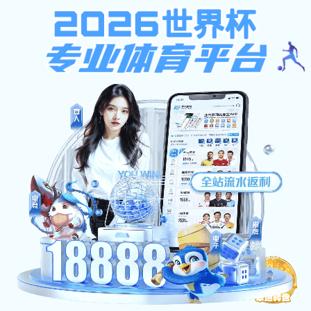
千亿体育登录
千亿体育登录游戏有限公司
提示：访问地址无效，错误的栏目参数！
首页
关闭此页