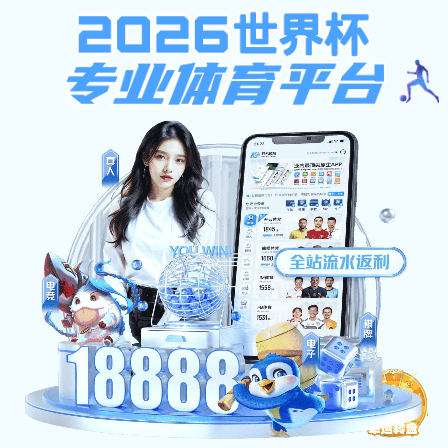
千亿体育登录
千亿体育登录游戏有限公司
提示：访问地址无效，错误的栏目参数！
首页
关闭此页