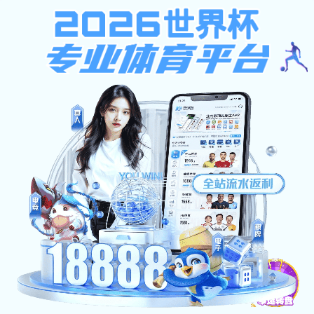
千亿体育登录
千亿体育登录游戏有限公司
提示：访问地址无效，错误的栏目参数！
首页
关闭此页