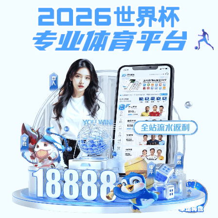
千亿体育登录
千亿体育登录游戏有限公司
提示：访问地址无效，错误的栏目参数！
首页
关闭此页