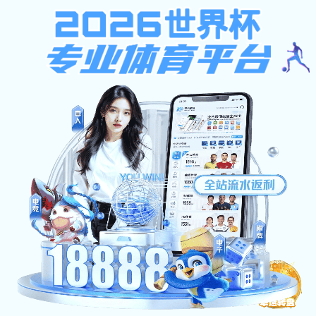
千亿体育登录
千亿体育登录游戏有限公司
提示：访问地址无效，错误的栏目参数！
首页
关闭此页