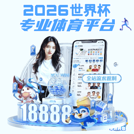
千亿体育登录
千亿体育登录游戏有限公司
提示：访问地址无效，错误的栏目参数！
首页
关闭此页