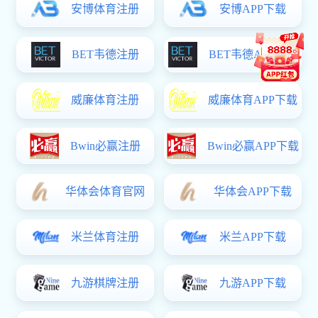
在线教学专区
教改专区
培养方案及教学计划
辅修培养方案
本科教学通讯
悦读主题活动
下载专区
校历目录
校歌
交换生手册
各类表格
各类模板
千亿体育登录:南京千亿体育登录普通全日制本科生
业申请表
发布者：本科生院教学运行服务中心
发布时间：2021-06-02
浏
次数：
752
申请表下载：