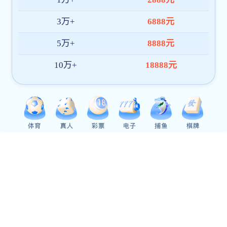
应，南京千亿体育登录成立了教学发展中心。中心作为提升教
教学能力的专门1701VIP黄金城，在教师培训、教学评估、教
研究、教学资源共享等方面采取了多项措施，努力提高教师的
学能力和水平，推动人才培养质量的不断提升
……
拔尖计划
创新网站
创业凤凰模拟器下载
教师教学发展中心
南京千亿体育登录
启明网
就业指导中心
图书馆
档案馆
南京千亿体育登录本科生院版权所有
南京千亿体育登录仙林校区行政北楼
电话:(025）89683341