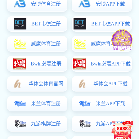
在线教学专区
教改专区
培养方案及教学计划
辅修培养方案
本科教学通讯
悦读主题活动
下载专区
校历目录
校歌
交换生手册
各类表格
各类模板
千亿体育登录:
教师平台
教服平台
毕业论文（设计）
二次选拔
创业凤凰模拟器下载