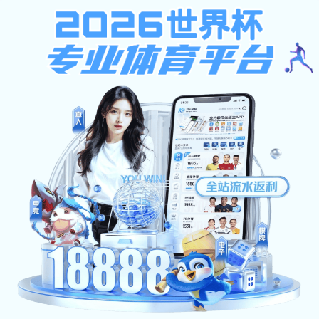
千亿体育登录
教学信息网
教学日历
首页
1701VIP黄金城简介
部门领导
1701VIP黄金城设置
规章制度
办事流程
学生平台
教服平台