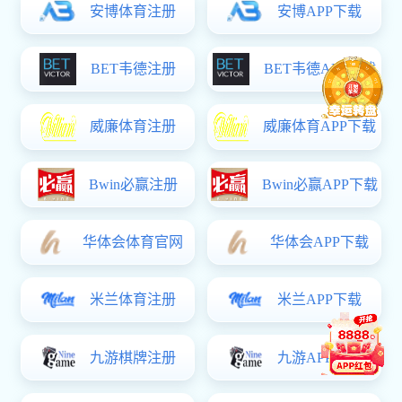
在线教学专区
教改专区
培养方案及教学计划
辅修培养方案
本科教学通讯
悦读主题活动
下载专区
校历目录
校歌
交换生手册
各类表格
各类模板
千亿体育登录:
下载专区
校历目录
校歌
交换生手册