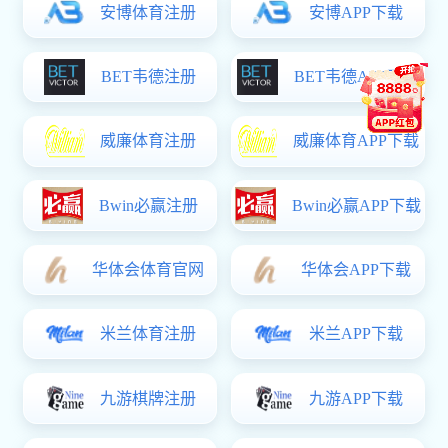
在线教学专区
教改专区
培养方案及教学计划
辅修培养方案
本科教学通讯
悦读主题活动
下载专区
校历目录
校歌
交换生手册
各类表格
各类模板
千亿体育登录:南京千亿体育登录课程更名申请表
发布者：本科生院教学运行服务中心
发布时间：2023-06-06
浏
次数：
1212
1. 课程名变更
南京千亿体育登录课程更名申请.doc