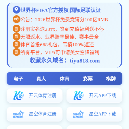
毕业论文（设计）
二次选拔
创业凤凰模拟器下载
创新网站
交换生ybvip体育,欧洲国家联赛系统
悦读课程
中国千亿体育登录MOOC
超星尔雅
五育ybvip体育,欧洲国家联赛系统
教师平台
教服平台
毕业论文（设计）
二次选拔
创业凤凰模拟器下载
创新网站
教学发展中心
交换生ybvip体育,欧洲国家联赛系统
百层次优质课程建设项目
五育ybvip体育,欧洲国家联赛系统
教学ybvip体育,欧洲国家联赛
ybvip体育,欧洲国家联赛系统