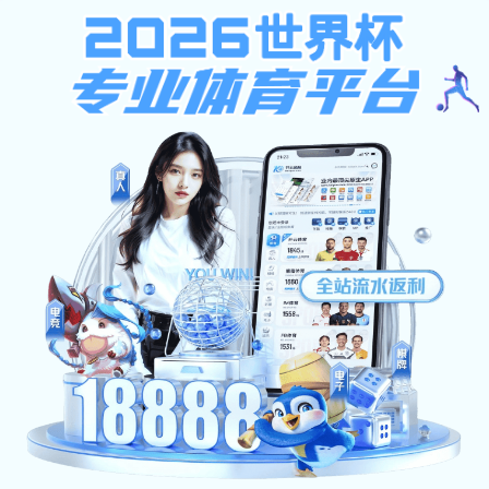
千亿体育登录
教学信息网
教学日历
首页
1701VIP黄金城简介
部门领导
1701VIP黄金城设置
规章制度
办事流程
学生平台
教服平台