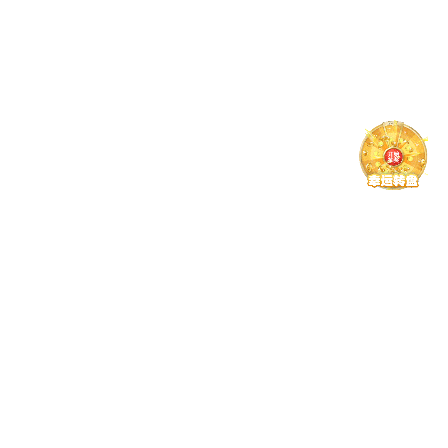
各项目组从研究背景、实施路径、阶段性成果、现存问题
后续计划等方面进行了详细阐述，将课堂理论知识与科研实践
度结合，充分展现了学生在光电及信息材料领域的探索热情与
践能力。导师团队针对每个项目的汇报进行了点评，既肯定了
学们的创新思路与阶段性成果，也指出了文献调研、成果呈现
理论支撑等方面的优化方向，为项目后续推进提供了专业指导